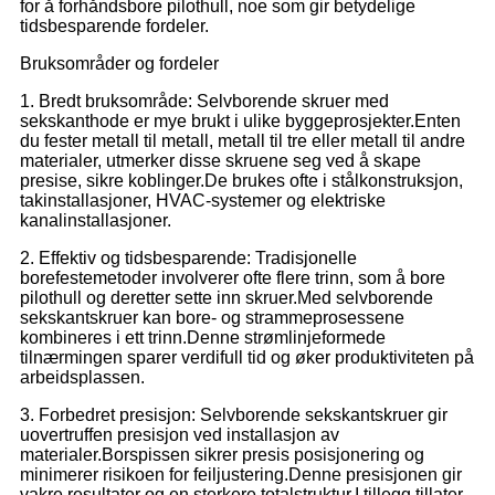
for å forhåndsbore pilothull, noe som gir betydelige
tidsbesparende fordeler.
Bruksområder og fordeler
1. Bredt bruksområde: Selvborende skruer med
sekskanthode er mye brukt i ulike byggeprosjekter.Enten
du fester metall til metall, metall til tre eller metall til andre
materialer, utmerker disse skruene seg ved å skape
presise, sikre koblinger.De brukes ofte i stålkonstruksjon,
takinstallasjoner, HVAC-systemer og elektriske
kanalinstallasjoner.
2. Effektiv og tidsbesparende: Tradisjonelle
borefestemetoder involverer ofte flere trinn, som å bore
pilothull og deretter sette inn skruer.Med selvborende
sekskantskruer kan bore- og strammeprosessene
kombineres i ett trinn.Denne strømlinjeformede
tilnærmingen sparer verdifull tid og øker produktiviteten på
arbeidsplassen.
3. Forbedret presisjon: Selvborende sekskantskruer gir
uovertruffen presisjon ved installasjon av
materialer.Borspissen sikrer presis posisjonering og
minimerer risikoen for feiljustering.Denne presisjonen gir
vakre resultater og en sterkere totalstruktur.I tillegg tillater