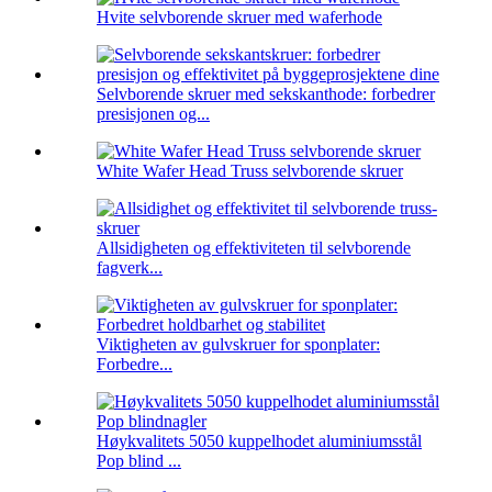
Hvite selvborende skruer med waferhode
Selvborende skruer med sekskanthode: forbedrer
presisjonen og...
White Wafer Head Truss selvborende skruer
Allsidigheten og effektiviteten til selvborende
fagverk...
Viktigheten av gulvskruer for sponplater:
Forbedre...
Høykvalitets 5050 kuppelhodet aluminiumsstål
Pop blind ...