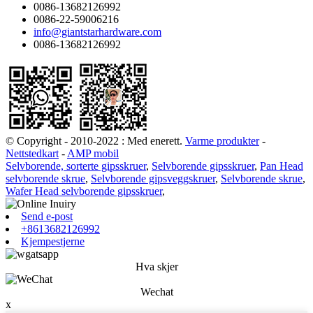
0086-13682126992
0086-22-59006216
info@giantstarhardware.com
0086-13682126992
© Copyright - 2010-2022 : Med enerett.
Varme produkter
-
Nettstedkart
-
AMP mobil
Selvborende, sorterte gipsskruer
,
Selvborende gipsskruer
,
Pan Head
selvborende skrue
,
Selvborende gipsveggskruer
,
Selvborende skrue
,
Wafer Head selvborende gipsskruer
,
Send e-post
+8613682126992
Kjempestjerne
Hva skjer
Wechat
x