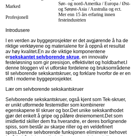
Sør- og nord-Amerika / Europa / Øst-
Marked
og Sørøst-Asia / Australia og ect.
Mer enn 15 års erfaring innen
Profesjonell
festeindustrien
Introdusere
I en verden av byggeprosjekter er det avgjørende å ha de
riktige verktøyene og materialene for å oppnå et resultat
av høy kvalitet.En av de viktige komponentene
er
sekskantet selvborende skrue
, en innovativ
festeløsning som gir presisjon, effektivitet og holdbarhet.I
denne bloggen vil vi utforske fordelene og bruksområdene
til selvborende sekskantskruer, og forklare hvorfor de er en
stift i moderne byggeprosjekter.
Lær om selvborende sekskantskruer
Selvborende sekskantskruer, også kjent som Tek-skruer,
er unikt utformede festemidler som kombinerer
egenskapene til skruer og bor.Det unike sekskanthodet
gjør det enkelt å gripe og påføre dreiemoment.Det som
imidlertid skiller dem fra hverandre, er deres borlignende
spiss, som består av skarpe riller og en veldefinert
spiss.Denne selvborende funksjonen eliminerer behovet