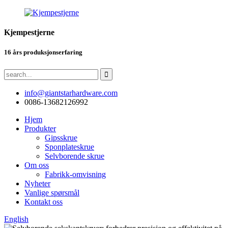
Kjempestjerne
16 års produksjonserfaring
info@giantstarhardware.com
0086-13682126992
Hjem
Produkter
Gipsskrue
Sponplateskrue
Selvborende skrue
Om oss
Fabrikk-omvisning
Nyheter
Vanlige spørsmål
Kontakt oss
English