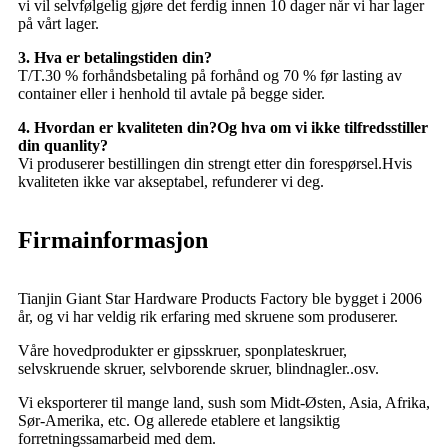
vi vil selvfølgelig gjøre det ferdig innen 10 dager når vi har lager
på vårt lager.
3. Hva er betalingstiden din?
T/T.30 % forhåndsbetaling på forhånd og 70 % før lasting av
container eller i henhold til avtale på begge sider.
4. Hvordan er kvaliteten din?Og hva om vi ikke tilfredsstiller
din quanlity?
Vi produserer bestillingen din strengt etter din forespørsel.Hvis
kvaliteten ikke var akseptabel, refunderer vi deg.
Firmainformasjon
Tianjin Giant Star Hardware Products Factory ble bygget i 2006
år, og vi har veldig rik erfaring med skruene som produserer.
Våre hovedprodukter er gipsskruer, sponplateskruer,
selvskruende skruer, selvborende skruer, blindnagler..osv.
Vi eksporterer til mange land, sush som Midt-Østen, Asia, Afrika,
Sør-Amerika, etc. Og allerede etablere et langsiktig
forretningssamarbeid med dem.