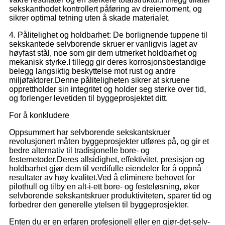
sekskanthodet kontrollert påføring av dreiemoment, og
sikrer optimal tetning uten å skade materialet.
4. Pålitelighet og holdbarhet: De borlignende tuppene til
sekskantede selvborende skruer er vanligvis laget av
høyfast stål, noe som gir dem utmerket holdbarhet og
mekanisk styrke.I tillegg gir deres korrosjonsbestandige
belegg langsiktig beskyttelse mot rust og andre
miljøfaktorer.Denne påliteligheten sikrer at skruene
opprettholder sin integritet og holder seg sterke over tid,
og forlenger levetiden til byggeprosjektet ditt.
For å konkludere
Oppsummert har selvborende sekskantskruer
revolusjonert måten byggeprosjekter utføres på, og gir et
bedre alternativ til tradisjonelle bore- og
festemetoder.Deres allsidighet, effektivitet, presisjon og
holdbarhet gjør dem til verdifulle eiendeler for å oppnå
resultater av høy kvalitet.Ved å eliminere behovet for
pilothull og tilby en alt-i-ett bore- og festeløsning, øker
selvborende sekskantskruer produktiviteten, sparer tid og
forbedrer den generelle ytelsen til byggeprosjekter.
Enten du er en erfaren profesjonell eller en gjør-det-selv-