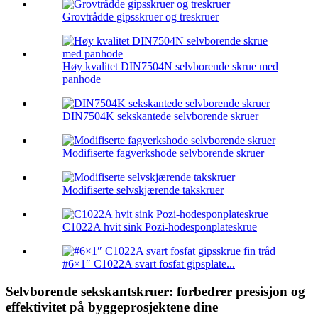
Grovtrådde gipsskruer og treskruer
Høy kvalitet DIN7504N selvborende skrue med
panhode
DIN7504K sekskantede selvborende skruer
Modifiserte fagverkshode selvborende skruer
Modifiserte selvskjærende takskruer
C1022A hvit sink Pozi-hodesponplateskrue
#6×1″ C1022A svart fosfat gipsplate...
Selvborende sekskantskruer: forbedrer presisjon og
effektivitet på byggeprosjektene dine