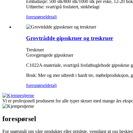
Emballasje: 500 stk/800 stk/1000 stk per eske, 12-20 boks
Utførelse: svart/grå fosfatert, sinkbelagt
forespørsel
detalj
Grovtrådde gipsskruer og treskruer
Treskruer
Grovgjengede gipsskruer
C1022A-materiale, svart/grå fosfatbuglehode gipsskrue gro
Bruk: Mer og mer utbredt i hardt tre, møbelproduksjon, gip
forespørsel
detalj
Vi er profesjonell produsent for alle typer skruer med mange års ekspo
forespørsel
For spørsmål om våre produkter eller prisliste, vennligst gi oss beskjed