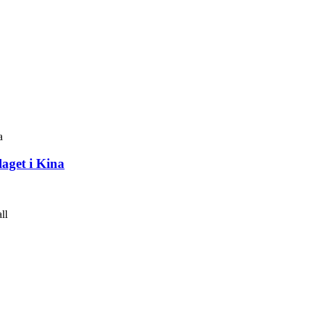
aget i Kina
ll