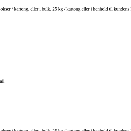
kser / kartong, eller i bulk, 25 kg / kartong eller i henhold til kundens
all
kser / kartong, eller i bulk, 25 kg / kartong eller i henhold til kundens