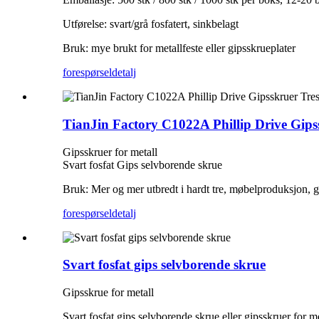
Utførelse: svart/grå fosfatert, sinkbelagt
Bruk: mye brukt for metallfeste eller gipsskrueplater
forespørsel
detalj
TianJin Factory C1022A Phillip Drive Gips
Gipsskruer for metall
Svart fosfat Gips selvborende skrue
Bruk: Mer og mer utbredt i hardt tre, møbelproduksjon, gip
forespørsel
detalj
Svart fosfat gips selvborende skrue
Gipsskrue for metall
Svart fosfat gips selvborende skrue eller gipsskruer for me