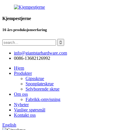
Kjempestjerne
16 års produksjonserfaring
info@giantstarhardware.com
0086-13682126992
Hjem
Produkter
Gipsskrue
Sponplateskrue
Selvborende skrue
Om oss
Fabrikk-omvisning
Nyheter
Vanlige spørsmål
Kontakt oss
English