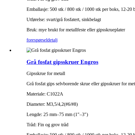
Emballasje: 500 stk / 800 stk / 1000 stk per boks, 12-20 bo
Utførelse: svart/grå fosfatert, sinkbelagt
Bruk: mye brukt for metallfeste eller gipsskrueplater
forespørsel
detalj
Grå fosfat gipsskruer Engros
Gipsskrue for metall
Grå fosfat gips selvborende skrue eller gipsskruer for met
Materiale: C1022A
Diameter: M3,5/4,2(#6/#8)
Lengde: 25 mm–75 mm (1″–3″)
Tråd: Fin og grov tråd
Emballasje: 500 stk / 800 stk / 1000 stk per boks, 12-20 bo