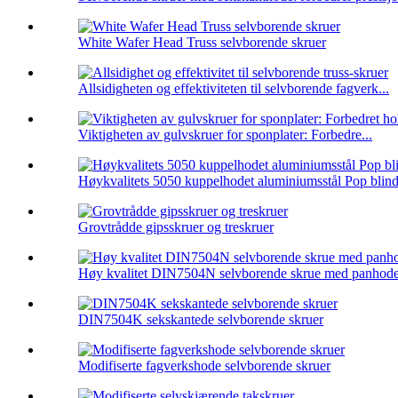
White Wafer Head Truss selvborende skruer
Allsidigheten og effektiviteten til selvborende fagverk...
Viktigheten av gulvskruer for sponplater: Forbedre...
Høykvalitets 5050 kuppelhodet aluminiumsstål Pop blind 
Grovtrådde gipsskruer og treskruer
Høy kvalitet DIN7504N selvborende skrue med panhod
DIN7504K sekskantede selvborende skruer
Modifiserte fagverkshode selvborende skruer