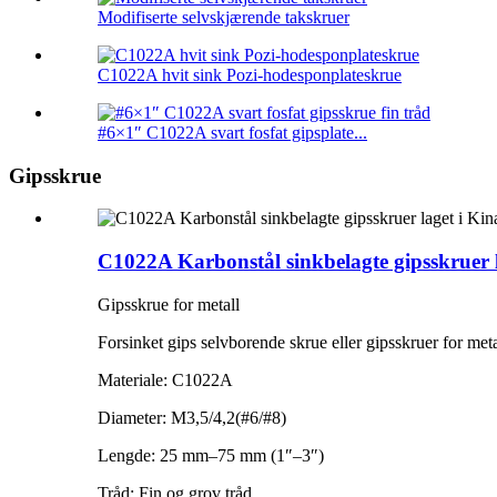
Modifiserte selvskjærende takskruer
C1022A hvit sink Pozi-hodesponplateskrue
#6×1″ C1022A svart fosfat gipsplate...
Gipsskrue
C1022A Karbonstål sinkbelagte gipsskruer l
Gipsskrue for metall
Forsinket gips selvborende skrue eller gipsskruer for meta
Materiale: C1022A
Diameter: M3,5/4,2(#6/#8)
Lengde: 25 mm–75 mm (1″–3″)
Tråd: Fin og grov tråd